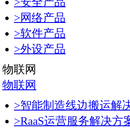
>安全产品
>网络产品
>软件产品
>外设产品
物联网
物联网
>智能制造线边搬运解
>RaaS运营服务解决方