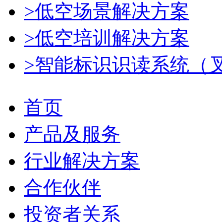
>低空场景解决方案
>低空培训解决方案
>智能标识识读系统（
首页
产品及服务
行业解决方案
合作伙伴
投资者关系