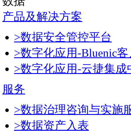
数据
产品及解决方案
>数据安全管控平台
>数字化应用-Blueni
>数字化应用-云捷集成
服务
>数据治理咨询与实施
>数据资产入表