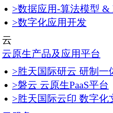
>数据应用-算法模型 & 
>数字化应用开发
云
云原生产品及应用平台
>胜天国际研云 研制
>磐云 云原生PaaS平台
>胜天国际云印 数字化