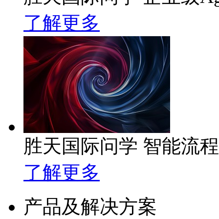
了解更多
胜天国际问学 智能流
了解更多
产品及解决方案