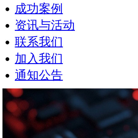
成功案例
资讯与活动
联系我们
加入我们
通知公告