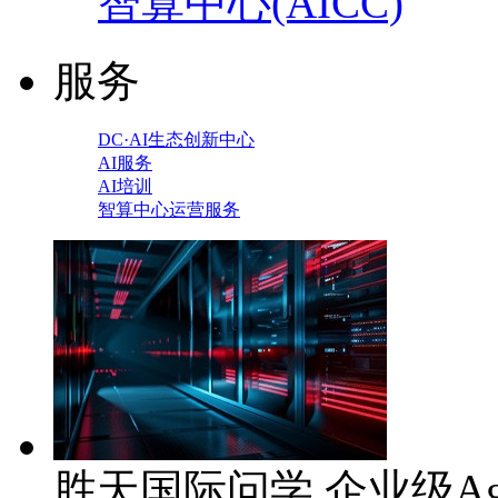
智算中心(AICC)
服务
DC·AI生态创新中心
AI服务
AI培训
智算中心运营服务
胜天国际问学 企业级Ag