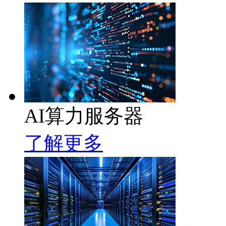
AI算力服务器
了解更多