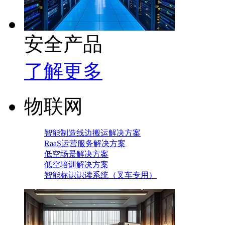
安全产品
了解更多
物联网
智能制造线边搬运解决方案
RaaS运营服务解决方案
低空场景解决方案
低空培训解决方案
智能标识识读系统（叉车专用）