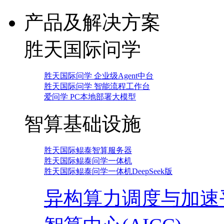
产品及解决方案
胜天国际问学
胜天国际问学 企业级Agent中台
胜天国际问学 智能流程工作台
爱问学 PC本地部署大模型
智算基础设施
胜天国际鲲泰智算服务器
胜天国际鲲泰问学一体机
胜天国际鲲泰问学一体机DeepSeek版
异构算力调度与加速