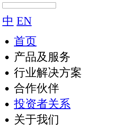
中
EN
首页
产品及服务
行业解决方案
合作伙伴
投资者关系
关于我们