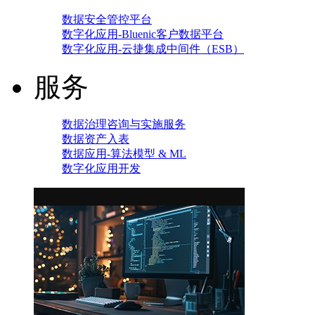
数据安全管控平台
数字化应用-Bluenic客户数据平台
数字化应用-云捷集成中间件（ESB）
服务
数据治理咨询与实施服务
数据资产入表
数据应用-算法模型 & ML
数字化应用开发