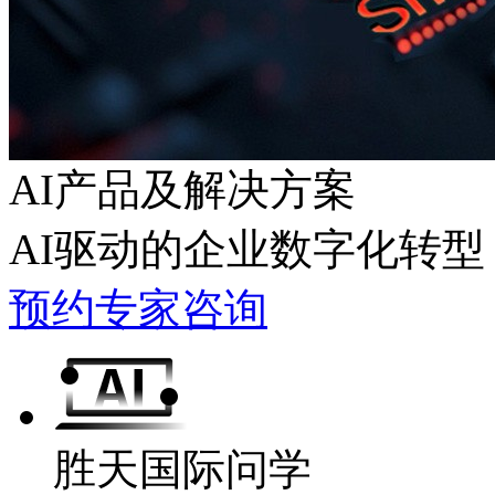
AI产品及解决方案
AI驱动的企业数字化转型
预约专家咨询
胜天国际问学